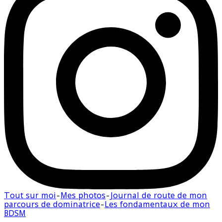
Tout sur moi
-
Mes photos
-
Journal de route de mon
parcours de dominatrice
-
Les fondamentaux de mon
BDSM