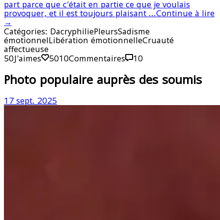
part parce que c'était en partie ce que je voulais
provoquer, et il est toujours plaisant ...
Continue à lire
→
Catégories:
Dacryphilie
Pleurs
Sadisme
émotionnel
Libération émotionnelle
Cruauté
affectueuse
50
J'aimes
50
10
Commentaires
10
Photo populaire auprès des soumis
17 sept. 2025