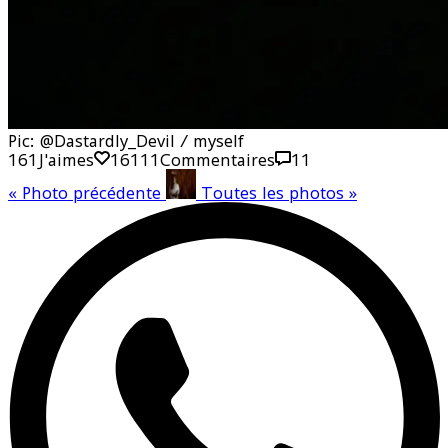
Pic: @Dastardly_Devil / myself
161
J'aimes
161
11
Commentaires
11
«
Photo précédente
Toutes les photos
»