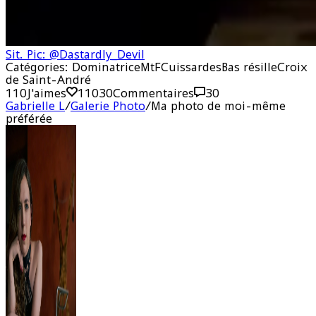
Sit. Pic: @Dastardly_Devil
Catégories:
Dominatrice
MtF
Cuissardes
Bas résille
Croix
de Saint-André
110
J'aimes
110
30
Commentaires
30
Gabrielle L
/
Galerie Photo
/
Ma photo de moi-même
préférée