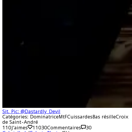
Sit. Pic: @Dastardly_Devil
Catégories:
Dominatrice
MtF
Cuissardes
Bas résille
Croix
de Saint-André
110
J'aimes
110
30
Commentaires
30