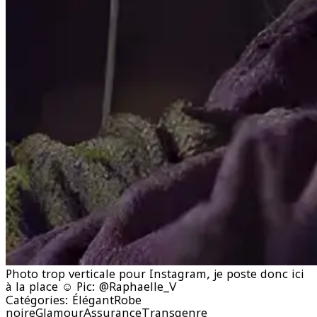
Photo trop verticale pour Instagram, je poste donc ici
à la place ☺️ Pic: @Raphaelle_V
Catégories:
Élégant
Robe
noire
Glamour
Assurance
Transgenre