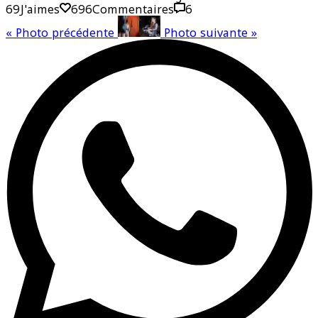
69
J'aimes
69
6
Commentaires
6
«
Photo précédente
Photo suivante
»