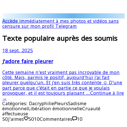
Accède immédiatement à mes photos et vidéos sans
censure sur mon profil Telegram
Texte populaire auprès des soumis
18 sept. 2025
J'adore faire pleurer
Cette semaine n'est vraiment pas incroyable de mon
côté. Mais, parmis le positif, aujourd'hui j'ai fait
pleurer quelqu'un. Et j'en suis très contente ☺️ D'une
part parce que c'était en partie ce que je voulais
provoquer, et il est toujours plaisant ...
Continue à lire
→
Catégories:
Dacryphilie
Pleurs
Sadisme
émotionnel
Libération émotionnelle
Cruauté
affectueuse
50
J'aimes
50
10
Commentaires
10