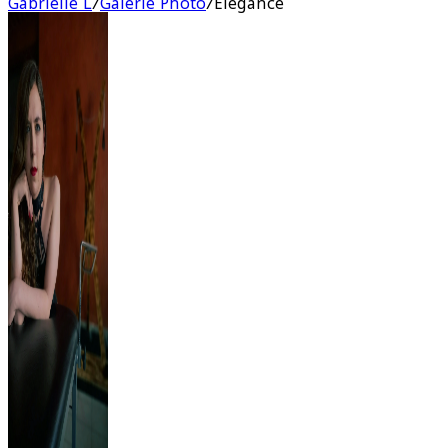
Gabrielle L
/
Galerie Photo
/
Elégance