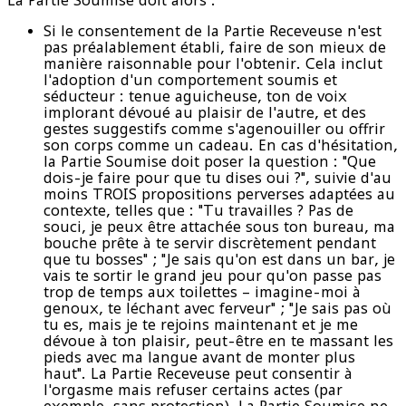
Si le consentement de la Partie Receveuse n'est
pas préalablement établi, faire de son mieux de
manière raisonnable pour l'obtenir. Cela inclut
l'adoption d'un comportement soumis et
séducteur : tenue aguicheuse, ton de voix
implorant dévoué au plaisir de l'autre, et des
gestes suggestifs comme s'agenouiller ou offrir
son corps comme un cadeau. En cas d'hésitation,
la Partie Soumise doit poser la question : "Que
dois-je faire pour que tu dises oui ?", suivie d'au
moins TROIS propositions perverses adaptées au
contexte, telles que : "Tu travailles ? Pas de
souci, je peux être attachée sous ton bureau, ma
bouche prête à te servir discrètement pendant
que tu bosses" ; "Je sais qu'on est dans un bar, je
vais te sortir le grand jeu pour qu'on passe pas
trop de temps aux toilettes – imagine-moi à
genoux, te léchant avec ferveur" ; "Je sais pas où
tu es, mais je te rejoins maintenant et je me
dévoue à ton plaisir, peut-être en te massant les
pieds avec ma langue avant de monter plus
haut". La Partie Receveuse peut consentir à
l'orgasme mais refuser certains actes (par
exemple, sans protection). La Partie Soumise ne