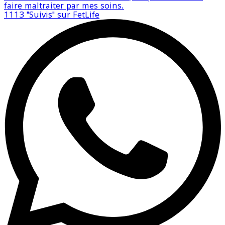
faire maltraiter par mes soins.
1113
"Suivis" sur FetLife