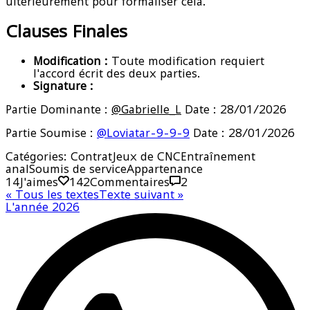
ultérieurement pour formaliser cela.
Clauses Finales
Modification :
Toute modification requiert
l'accord écrit des deux parties.
Signature :
Partie Dominante :
@Gabrielle_L
Date : 28/01/2026
Partie Soumise :
@Loviatar-9-9-9
Date : 28/01/2026
Catégories:
Contrat
Jeux de CNC
Entraînement
anal
Soumis de service
Appartenance
14
J'aimes
14
2
Commentaires
2
«
Tous les textes
Texte suivant
»
L'année 2026