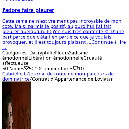
J'adore faire pleurer
Cette semaine n'est vraiment pas incroyable de mon
côté. Mais, parmis le positif, aujourd'hui j'ai fait
pleurer quelqu'un. Et j'en suis très contente ☺️ D'une
part parce que c'était en partie ce que je voulais
provoquer, et il est toujours plaisant ...
Continue à lire
→
Catégories:
Dacryphilie
Pleurs
Sadisme
émotionnel
Libération émotionnelle
Cruauté
affectueuse
50
J'aimes
50
10
Commentaires
10
Gabrielle L
/
Journal de route de mon parcours de
dominatrice
/
Contrat d'Appartenance de Loviatar