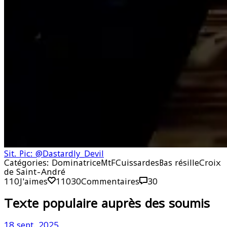
Sit. Pic: @Dastardly_Devil
Catégories:
Dominatrice
MtF
Cuissardes
Bas résille
Croix
de Saint-André
110
J'aimes
110
30
Commentaires
30
Texte populaire auprès des soumis
18 sept. 2025